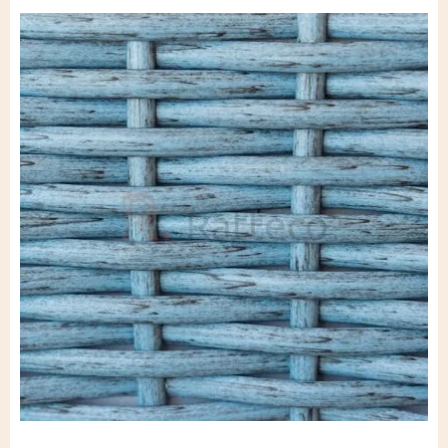
Лента широкая из
искусственного ротанга
Крученый жгут
Искусственный ротанг повышенной
жесткости
Четырёхполосный полиротанг
Искусственный ротанг для дачи
Лента-двойной полукруг из
искусственного ротанга
Искусственный ротанг с плетением
косичка
Круглый искусственный ротанг
Искусственный ротанг плоской
формы
Лента-полукруг из искусственного
ротанга