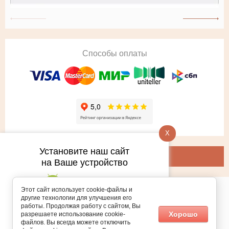
Способы оплаты
X
Установите наш сайт
на Ваше устройство
Этот сайт использует cookie-файлы и
другие технологии для улучшения его
Copyright © 2025 Ratteco
работы. Продолжая работу с сайтом, Вы
Подпишитесь на рассылку
Хорошо
разрешаете использование cookie-
Политика конфиденциальности персональных данных
push-уведомлений
файлов. Вы всегда можете отключить