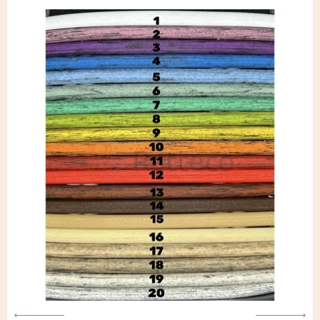
Лента широкая из
искусственного ротанга
Крученый жгут
Искусственный ротанг повышенной
жесткости
Четырёхполосный полиротанг
Искусственный ротанг для дачи
Лента-двойной полукруг из
искусственного ротанга
Искусственный ротанг с плетением
косичка
Круглый искусственный ротанг
Искусственный ротанг плоской
формы
Лента-полукруг из искусственного
ротанга