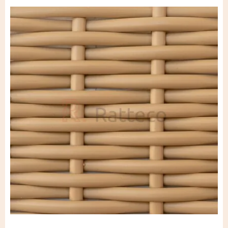
Лента широкая из
искусственного ротанга
Крученый жгут
Искусственный ротанг повышенной
жесткости
Четырёхполосный полиротанг
Искусственный ротанг для дачи
Лента-двойной полукруг из
искусственного ротанга
Искусственный ротанг с плетением
косичка
Круглый искусственный ротанг
Искусственный ротанг плоской
формы
Лента-полукруг из искусственного
ротанга