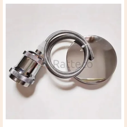
Лента широкая из
искусственного ротанга
Крученый жгут
Искусственный ротанг повышенной
жесткости
Четырёхполосный полиротанг
Искусственный ротанг для дачи
Лента-двойной полукруг из
искусственного ротанга
Искусственный ротанг с плетением
косичка
Круглый искусственный ротанг
Искусственный ротанг плоской
формы
Лента-полукруг из искусственного
ротанга